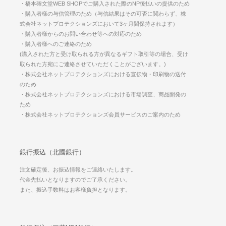
・橋本確文堂WEB SHOPでご購入された際のNP後払いの提供のため
・購入者様の与信管理のため（与信結果はその可否に関わらず、株
式会社ネットプロテクションズにおいて3ヶ月間保持されます）
・購入者様からのお問い合わせ等への対応のため
・購入者様へのご連絡のため
(購入された方と受け取られる方が異なるギフト取引等の場合、受け
取られた方宛にご連絡させていただくことがございます。)
・株式会社ネットプロテクションズにおける宣伝物・印刷物の送付
のため
・株式会社ネットプロテクションズにおける市場調査、商品開発の
ため
・株式会社ネットプロテクションズ会員サービスのご案内のため
銀行振込（北國銀行）
注文確定後、お振込情報をご連絡いたします。
代金先払いとなりますのでご了承ください。
また、振込手数料はお客様負担となります。