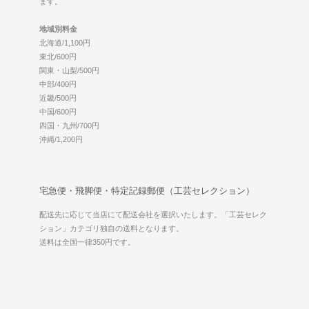
ます。
地域別料金
北海道/1,100円
東北/600円
関東・山梨/500円
中部/400円
近畿/500円
中国/600円
四国・九州/700円
沖縄/1,200円
宅急便・飛脚便・特定記録郵便（工芸セレクション）
配送先に応じて当店にて配送会社を選択いたします。「工芸セレク
ション」カテゴリ独自の送料となります。
送料は全国一律350円です。