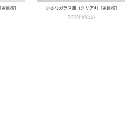
[塚原梢]
小さなガラス皿（クリア4）[塚原梢]
5,500円(税込)