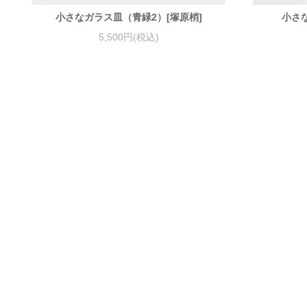
小さなガラス皿（青緑2）[塚原梢]
小さ
5,500円(税込)