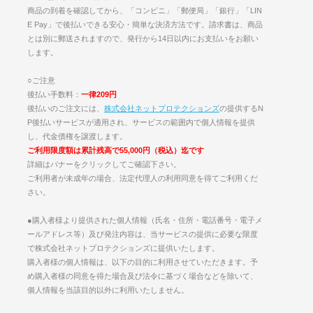
商品の到着を確認してから、「コンビニ」「郵便局」「銀行」「LIN
E Pay」で後払いできる安心・簡単な決済方法です。請求書は、商品
とは別に郵送されますので、発行から14日以内にお支払いをお願い
します。
○ご注意
後払い手数料：
一律209円
後払いのご注文には、
株式会社ネットプロテクションズ
の提供するN
P後払いサービスが適用され、サービスの範囲内で個人情報を提供
し、代金債権を譲渡します。
ご利用限度額は累計残高で55,000円（税込）迄です
詳細はバナーをクリックしてご確認下さい。
ご利用者が未成年の場合、法定代理人の利用同意を得てご利用くだ
さい。
●購入者様より提供された個人情報（氏名・住所・電話番号・電子メ
ールアドレス等）及び発注内容は、当サービスの提供に必要な限度
で株式会社ネットプロテクションズに提供いたします。
購入者様の個人情報は、以下の目的に利用させていただきます。予
め購入者様の同意を得た場合及び法令に基づく場合などを除いて、
個人情報を当該目的以外に利用いたしません。