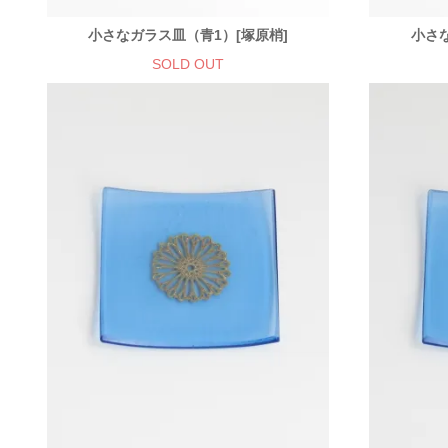
小さなガラス皿（青1）[塚原梢]
小さ
SOLD OUT