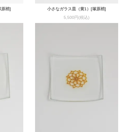
原梢]
小さなガラス皿（黄1）[塚原梢]
5,500円(税込)