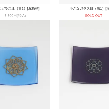
なガラス皿（青2）[塚原梢]
小さなガラス皿（黒1）[塚
5,500円(税込)
SOLD OUT