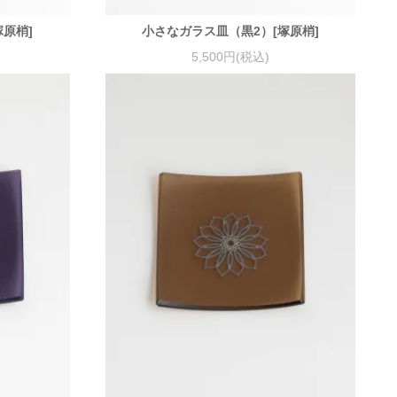
原梢]
小さなガラス皿（黒2）[塚原梢]
5,500円(税込)