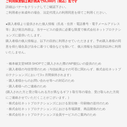
ご利用限度額は累計残高で55,000円（税込）迄です
詳細はバナーをクリックしてご確認下さい。
ご利用者が未成年の場合、法定代理人の利用同意を得てご利用ください。
●購入者様より提供された個人情報（氏名・住所・電話番号・電子メールアドレス
等）及び発注内容は、当サービスの提供に必要な限度で株式会社ネットプロテクシ
ョンズに提供いたします。
購入者様の個人情報は、以下の目的に利用させていただきます。予め購入者様の同
意を得た場合及び法令に基づく場合などを除いて、個人情報を当該目的以外に利用
いたしません。
・橋本確文堂WEB SHOPでご購入された際のNP後払いの提供のため
・購入者様の与信管理のため（与信結果はその可否に関わらず、株式会社ネットプ
ロテクションズにおいて3ヶ月間保持されます）
・購入者様からのお問い合わせ等への対応のため
・購入者様へのご連絡のため
(購入された方と受け取られる方が異なるギフト取引等の場合、受け取られた方宛
にご連絡させていただくことがございます。)
・株式会社ネットプロテクションズにおける宣伝物・印刷物の送付のため
・株式会社ネットプロテクションズにおける市場調査、商品開発のため
・株式会社ネットプロテクションズ会員サービスのご案内のため