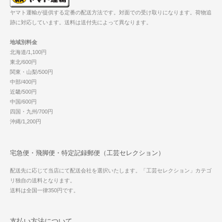
ヤマト運輸が提供する定番の配送方法です。対面での受け取りになります。荷物追
跡に対応しています。送料は送付先によって異なります。
地域別料金
北海道/1,100円
東北/600円
関東・山梨/500円
中部/400円
近畿/500円
中国/600円
四国・九州/700円
沖縄/1,200円
宅急便・飛脚便・特定記録郵便（工芸セレクション）
配送先に応じて当店にて配送会社を選択いたします。「工芸セレクション」カテゴ
リ独自の送料となります。
送料は全国一律350円です。
支払い方法について