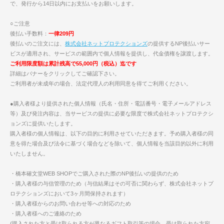
で、発行から14日以内にお支払いをお願いします。
○ご注意
後払い手数料：
一律209円
後払いのご注文には、
株式会社ネットプロテクションズ
の提供するNP後払いサー
ビスが適用され、サービスの範囲内で個人情報を提供し、代金債権を譲渡します。
ご利用限度額は累計残高で55,000円（税込）迄です
詳細はバナーをクリックしてご確認下さい。
ご利用者が未成年の場合、法定代理人の利用同意を得てご利用ください。
●購入者様より提供された個人情報（氏名・住所・電話番号・電子メールアドレス
等）及び発注内容は、当サービスの提供に必要な限度で株式会社ネットプロテクシ
ョンズに提供いたします。
購入者様の個人情報は、以下の目的に利用させていただきます。予め購入者様の同
意を得た場合及び法令に基づく場合などを除いて、個人情報を当該目的以外に利用
いたしません。
・橋本確文堂WEB SHOPでご購入された際のNP後払いの提供のため
・購入者様の与信管理のため（与信結果はその可否に関わらず、株式会社ネットプ
ロテクションズにおいて3ヶ月間保持されます）
・購入者様からのお問い合わせ等への対応のため
・購入者様へのご連絡のため
(購入された方と受け取られる方が異なるギフト取引等の場合、受け取られた方宛