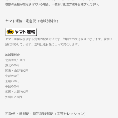
複数の金額が指定されている場合、一番安い配送方法をお選びください。
ヤマト運輸・宅急便（地域別料金）
ヤマト運輸が提供する定番の配送方法です。対面での受け取りになります。荷物追
跡に対応しています。送料は送付先によって異なります。
地域別料金
北海道/1,100円
東北/600円
関東・山梨/500円
中部/400円
近畿/500円
中国/600円
四国・九州/700円
沖縄/1,200円
宅急便・飛脚便・特定記録郵便（工芸セレクション）