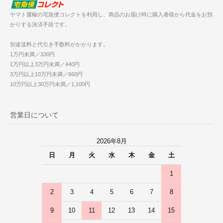
ヤマト運輸の宅急便コレクトを利用し、商品のお届け時に購入者様から代金をお預
かりする決済手段です。
別途送料と代引き手数料がかかります。
1万円未満／330円
1万円以上3万円未満／440円
3万円以上10万円未満／660円
10万円以上30万円未満／1,100円
営業日について
2026年8月
日
月
火
水
木
金
土
1
2
3
4
5
6
7
8
9
10
11
12
13
14
15