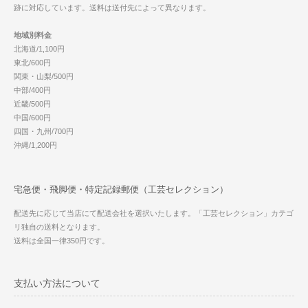
跡に対応しています。送料は送付先によって異なります。
地域別料金
北海道/1,100円
東北/600円
関東・山梨/500円
中部/400円
近畿/500円
中国/600円
四国・九州/700円
沖縄/1,200円
宅急便・飛脚便・特定記録郵便（工芸セレクション）
配送先に応じて当店にて配送会社を選択いたします。「工芸セレクション」カテゴ
リ独自の送料となります。
送料は全国一律350円です。
支払い方法について