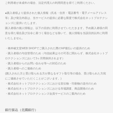
ご利用者が未成年の場合、法定代理人の利用同意を得てご利用ください。
●購入者様より提供された個人情報（氏名・住所・電話番号・電子メールアドレス
等）及び発注内容は、当サービスの提供に必要な限度で株式会社ネットプロテクシ
ョンズに提供いたします。
購入者様の個人情報は、以下の目的に利用させていただきます。予め購入者様の同
意を得た場合及び法令に基づく場合などを除いて、個人情報を当該目的以外に利用
いたしません。
・橋本確文堂WEB SHOPでご購入された際のNP後払いの提供のため
・購入者様の与信管理のため（与信結果はその可否に関わらず、株式会社ネットプ
ロテクションズにおいて3ヶ月間保持されます）
・購入者様からのお問い合わせ等への対応のため
・購入者様へのご連絡のため
(購入された方と受け取られる方が異なるギフト取引等の場合、受け取られた方宛
にご連絡させていただくことがございます。)
・株式会社ネットプロテクションズにおける宣伝物・印刷物の送付のため
・株式会社ネットプロテクションズにおける市場調査、商品開発のため
・株式会社ネットプロテクションズ会員サービスのご案内のため
銀行振込（北國銀行）