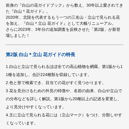
前身の『白山の花ガイドブック』から数え、30年以上愛されてき
た『白山＊花ガイド』。
2020年、北陸を代表するもう一つの三名山・立山で見られる花
を加え、『白山＊立山 花ガイド』として大幅リニューアル。
さらに2023年、3年分の追加調査を反映させた「第2版」が新登
場しました！
第2版 白山＊立山 花ガイドの特長
1.白山と立山で見られるほぼ全ての高山植物を網羅。第1版から1
1種を追加し、合計224種類を収録しています。
2.色と形で検索でき、目当ての花がすぐ見つかります。
3.花を見分けるための外見の特徴や、名前の由来、白山や立山で
の分布などを詳しく解説。第1版から20種以上の記述を変更し、
より見分けやすくなっています。
4.主に立山で見られる花には（立山マーク）をつけ、分類しやす
くなっています。