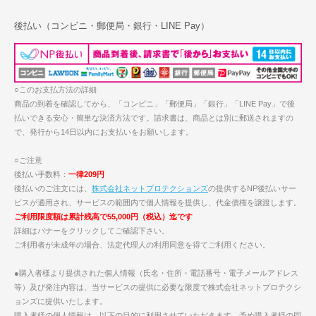
後払い（コンビニ・郵便局・銀行・LINE Pay）
○このお支払方法の詳細
商品の到着を確認してから、「コンビニ」「郵便局」「銀行」「LINE Pay」で後
払いできる安心・簡単な決済方法です。請求書は、商品とは別に郵送されますの
で、発行から14日以内にお支払いをお願いします。
○ご注意
後払い手数料：
一律209円
後払いのご注文には、
株式会社ネットプロテクションズ
の提供するNP後払いサー
ビスが適用され、サービスの範囲内で個人情報を提供し、代金債権を譲渡します。
ご利用限度額は累計残高で55,000円（税込）迄です
詳細はバナーをクリックしてご確認下さい。
ご利用者が未成年の場合、法定代理人の利用同意を得てご利用ください。
●購入者様より提供された個人情報（氏名・住所・電話番号・電子メールアドレス
等）及び発注内容は、当サービスの提供に必要な限度で株式会社ネットプロテクシ
ョンズに提供いたします。
購入者様の個人情報は、以下の目的に利用させていただきます。予め購入者様の同