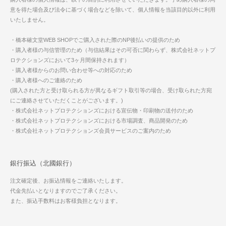
意を得た場合及び法令に基づく場合などを除いて、個人情報を当該目的以外に利用
いたしません。
・橋本確文堂WEB SHOPでご購入された際のNP後払いの提供のため
・購入者様の与信管理のため（与信結果はその可否に関わらず、株式会社ネットプ
ロテクションズにおいて3ヶ月間保持されます）
・購入者様からのお問い合わせ等への対応のため
・購入者様へのご連絡のため
(購入された方と受け取られる方が異なるギフト取引等の場合、受け取られた方宛
にご連絡させていただくことがございます。)
・株式会社ネットプロテクションズにおける宣伝物・印刷物の送付のため
・株式会社ネットプロテクションズにおける市場調査、商品開発のため
・株式会社ネットプロテクションズ会員サービスのご案内のため
銀行振込（北國銀行）
注文確定後、お振込情報をご連絡いたします。
代金先払いとなりますのでご了承ください。
また、振込手数料はお客様負担となります。