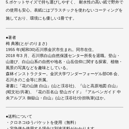
5.ポケットサイズで持ち運びしやすく、 耐水性の高い紙で野外で
の使用も安心。表紙にはプラスチックを使わないコーティングを
施しており、環境にも優しい1冊です。
●著者
栂 典雅(とが のりまさ)
1955 年(昭和30)石川県金沢市生まれ。同市在住。
2018 年3 月、石川県白山自然保護センター所長を退職。登山・
山遊び、白山山系の自然や地名・山岳信仰に関する探索、植物・
風景の写真などを趣味としている。
森林インストラクター。金沢大学ワンダーフォーゲル部OB 会、
石川きのこ会等に所属。
著書に『花の山旅 白山』(山と渓谷社)、『山と高原地図 白山』
(昭文社/共著)、『花の百名山 登山ガイド』『アルペンガイド 中
央アルプス 御嶽山・白山』(山と渓谷社/分担執筆)ほか。
●送料について
・クロネコゆうパケットを使用（無料）
・宅急便を使用する場合は別途送料がかかります。